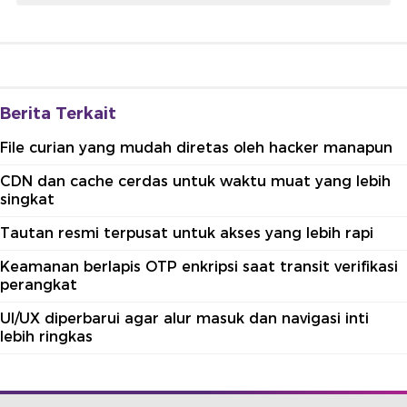
Berita Terkait
File curian yang mudah diretas oleh hacker manapun
CDN dan cache cerdas untuk waktu muat yang lebih
singkat
Tautan resmi terpusat untuk akses yang lebih rapi
Keamanan berlapis OTP enkripsi saat transit verifikasi
perangkat
UI/UX diperbarui agar alur masuk dan navigasi inti
lebih ringkas