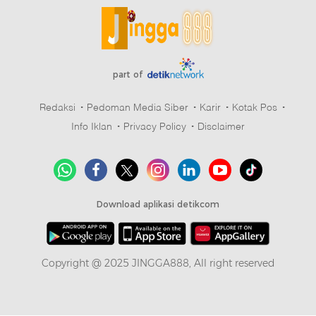
part of
Redaksi
Pedoman Media Siber
Karir
Kotak Pos
Info Iklan
Privacy Policy
Disclaimer
Download aplikasi detikcom
Copyright @ 2025 JINGGA888, All right reserved