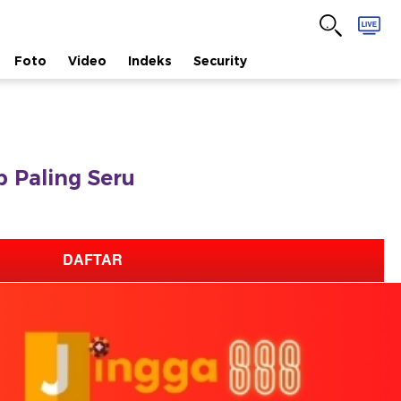
Foto
Video
Indeks
Security
 Paling Seru
DAFTAR