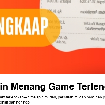
in Menang Game Terlen
am terlengkap—ritme spin mudah, perkalian mudah naik, dan pr
onsif dan nonstop.