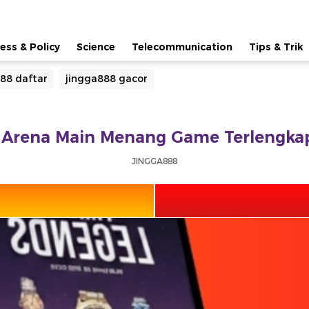
ess & Policy
Science
Telecommunication
Tips & Trik
88 daftar
jingga888 gacor
 Arena Main Menang Game Terlengkap
JINGGA888